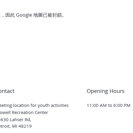
，因此 Google 地圖已被封鎖。
ontact
Opening Hours
eting location for youth activities
11:00 AM to 6:00 PM
owell Recreation Center
630 Lahser Rd,
troit, MI 48219