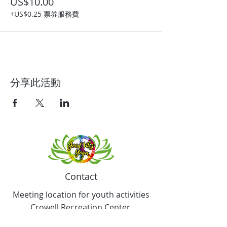
US$10.00
+US$0.25 票券服務費
分享此活動
Contact
Meeting location for youth activities
Crowell Recreation Center
16630 Lahser Rd,