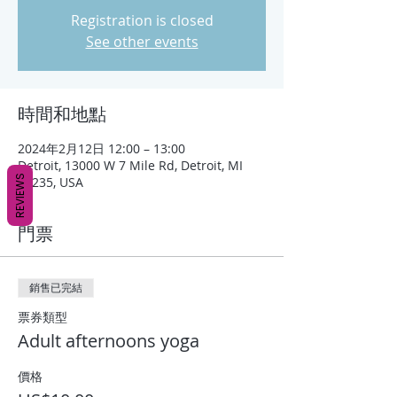
Registration is closed
See other events
時間和地點
2024年2月12日 12:00 – 13:00
Detroit, 13000 W 7 Mile Rd, Detroit, MI
REVIEWS
48235, USA
門票
銷售已完結
票券類型
Adult afternoons yoga
價格